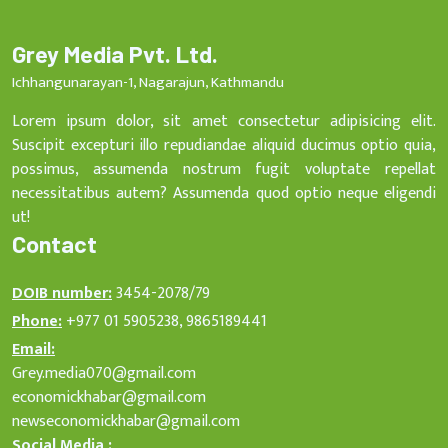
Grey Media Pvt. Ltd.
Ichhangunarayan-1, Nagarajun, Kathmandu
Lorem ipsum dolor, sit amet consectetur adipisicing elit.
Suscipit excepturi illo repudiandae aliquid ducimus optio quia,
possimus, assumenda nostrum fugit voluptate repellat
necessitatibus autem? Assumenda quod optio neque eligendi
ut!
Contact
DOIB number:
3454-2078/79
Phone:
+977 01 5905238, 9865189441
Email:
Grey.media070@gmail.com
economickhabar@gmail.com
newseconomickhabar@gmail.com
Social Media :