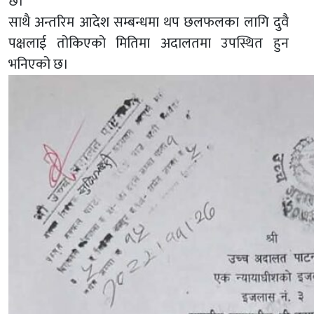
छ।
साथै अन्तरिम आदेश सम्बन्धमा थप छलफलका लागि दुवै
पक्षलाई तोकिएको मितिमा अदालतमा उपस्थित हुन
भनिएको छ।