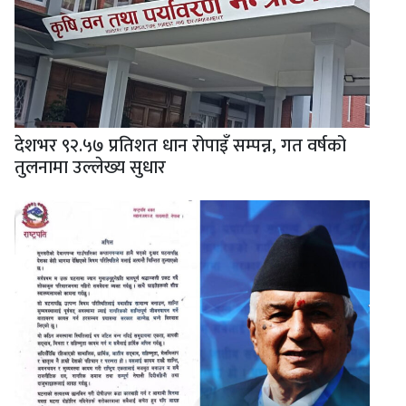
देशभर ९२.५७ प्रतिशत धान रोपाइँ सम्पन्न, गत वर्षको
तुलनामा उल्लेख्य सुधार