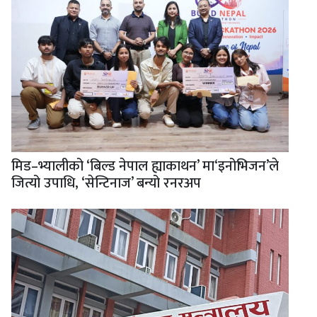
मिड–भ्यालीको ‘बिल्ड नेपाल ह्याकाथन’ मा‘इनोभिजन’ले
जित्यो उपाधि, ‘सेन्टिनाज’ बन्यो रनरअप