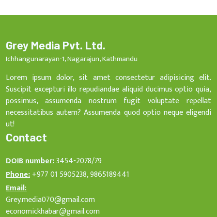
Grey Media Pvt. Ltd.
Ichhangunarayan-1, Nagarajun, Kathmandu
Lorem ipsum dolor, sit amet consectetur adipisicing elit.
Suscipit excepturi illo repudiandae aliquid ducimus optio quia,
possimus, assumenda nostrum fugit voluptate repellat
necessitatibus autem? Assumenda quod optio neque eligendi
ut!
Contact
DOIB number:
3454-2078/79
Phone:
+977 01 5905238, 9865189441
Email:
Grey.media070@gmail.com
economickhabar@gmail.com