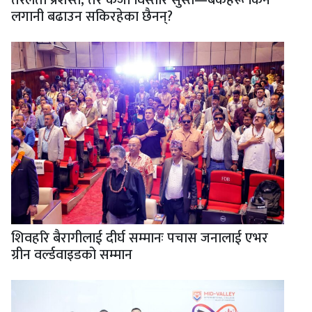
तरलता प्रशस्त, तर कर्जा विस्तार सुस्त—बैंकहरू किन
लगानी बढाउन सकिरहेका छैनन्?
शिवहरि बैरागीलाई दीर्घ सम्मानः पचास जनालाई एभर
ग्रीन वर्ल्डवाइडको सम्मान