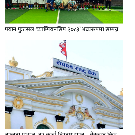
फ्यान फुटसल च्याम्पियनसिप २०८३’ भव्यरूपमा सम्पन्न