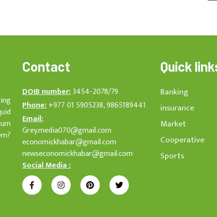
Contact
Quick link
DOIB number:
3454-2078/79
Banking
cing
Phone:
+977 01 5905238, 9865189441
insurance
quid
Email:
rum
Market
Grey.media070@gmail.com
em?
Cooperative
economickhabar@gmail.com
newseconomickhabar@gmail.com
Sports
Social Media :