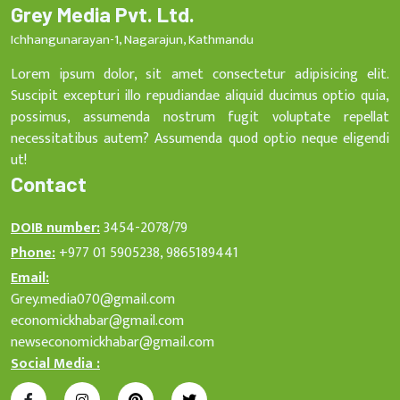
Grey Media Pvt. Ltd.
Ichhangunarayan-1, Nagarajun, Kathmandu
Lorem ipsum dolor, sit amet consectetur adipisicing elit.
Suscipit excepturi illo repudiandae aliquid ducimus optio quia,
possimus, assumenda nostrum fugit voluptate repellat
necessitatibus autem? Assumenda quod optio neque eligendi
ut!
Contact
DOIB number:
3454-2078/79
Phone:
+977 01 5905238, 9865189441
Email:
Grey.media070@gmail.com
economickhabar@gmail.com
newseconomickhabar@gmail.com
Social Media :