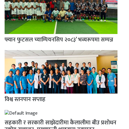
फ्यान फुटसल च्याम्पियनसिप २०८३’ भव्यरूपमा सम्पन्न
विश्व स्तनपान सप्ताह
सहकारी र सरकारी साझेदारीमा कैलालीमा बीउ प्रशोधन