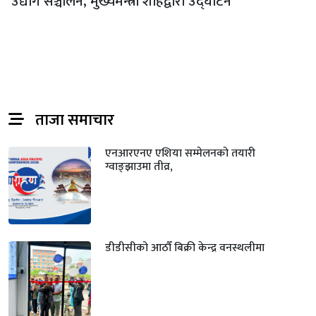
उद्योग सञ्चालन, मुख्यमन्त्री शाहद्वारा उद्घाटन
ताजा समाचार
एनआरएनए एशिया सम्मेलनको तयारी
ग्वाङ्झाउमा तीव्र,
डीडीसीको आठौँ बिक्री केन्द्र वनस्थलीमा