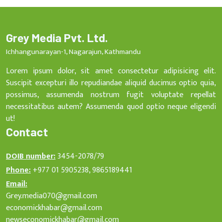
Grey Media Pvt. Ltd.
Ichhangunarayan-1, Nagarajun, Kathmandu
Lorem ipsum dolor, sit amet consectetur adipisicing elit.
Suscipit excepturi illo repudiandae aliquid ducimus optio quia,
possimus, assumenda nostrum fugit voluptate repellat
necessitatibus autem? Assumenda quod optio neque eligendi
ut!
Contact
DOIB number:
3454-2078/79
Phone:
+977 01 5905238, 9865189441
Email:
Grey.media070@gmail.com
economickhabar@gmail.com
newseconomickhabar@gmail.com