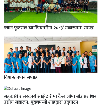
फ्यान फुटसल च्याम्पियनसिप २०८३’ भव्यरूपमा सम्पन्न
विश्व स्तनपान सप्ताह
सहकारी र सरकारी साझेदारीमा कैलालीमा बीउ प्रशोधन
उद्योग सञ्चालन, मुख्यमन्त्री शाहद्वारा उद्घाटन