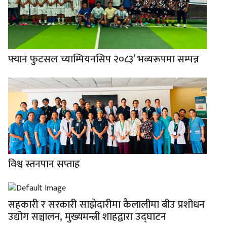
फ्यान फुटसल च्याम्पियनसिप २०८३’ भव्यरूपमा सम्पन्न
विश्व स्तनपान सप्ताह
सहकारी र सरकारी साझेदारीमा कैलालीमा बीउ प्रशोधन
उद्योग सञ्चालन, मुख्यमन्त्री शाहद्वारा उद्घाटन