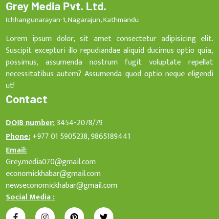
Grey Media Pvt. Ltd.
Ichhangunarayan-1, Nagarajun, Kathmandu
Lorem ipsum dolor, sit amet consectetur adipisicing elit.
Suscipit excepturi illo repudiandae aliquid ducimus optio quia,
possimus, assumenda nostrum fugit voluptate repellat
necessitatibus autem? Assumenda quod optio neque eligendi
ut!
Contact
DOIB number:
3454-2078/79
Phone:
+977 01 5905238, 9865189441
Email:
Grey.media070@gmail.com
economickhabar@gmail.com
newseconomickhabar@gmail.com
Social Media :