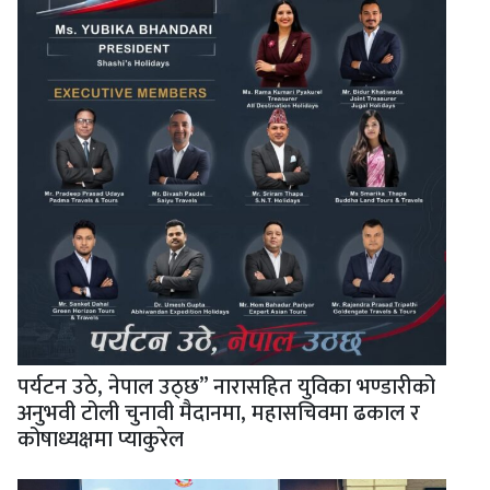
पर्यटन उठे, नेपाल उठ्छ” नारासहित युविका भण्डारीको
अनुभवी टोली चुनावी मैदानमा, महासचिवमा ढकाल र
कोषाध्यक्षमा प्याकुरेल