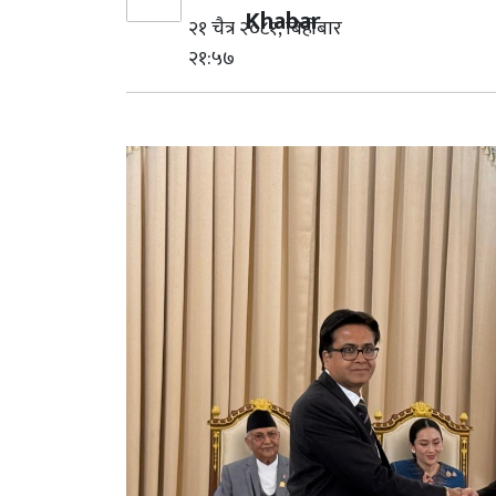
Khabar
२१ चैत्र २०८१, बिहीबार
२१:५७