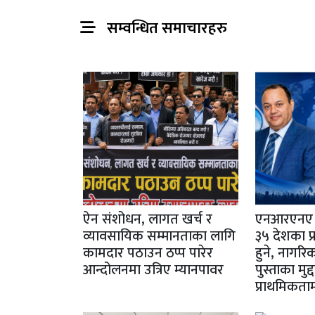
सम्वन्धित समाचारहरु
ऐन संशोधन, लागत खर्च र
एनआरएनए य
व्यावसायिक सम्मानताका लागि
३५ देशका प
कामदार पठाउन ठप्प पारेर
हुने, नागरि
आन्दोलनमा उत्रिए म्यानपावर
पुस्ताका मुद्
प्राथमिकता