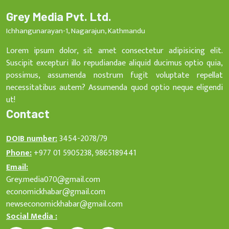
Grey Media Pvt. Ltd.
Ichhangunarayan-1, Nagarajun, Kathmandu
Lorem ipsum dolor, sit amet consectetur adipisicing elit.
Suscipit excepturi illo repudiandae aliquid ducimus optio quia,
possimus, assumenda nostrum fugit voluptate repellat
necessitatibus autem? Assumenda quod optio neque eligendi
ut!
Contact
DOIB number:
3454-2078/79
Phone:
+977 01 5905238, 9865189441
Email:
Grey.media070@gmail.com
economickhabar@gmail.com
newseconomickhabar@gmail.com
Social Media :