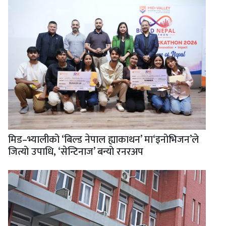
मिड–भ्यालीको ‘बिल्ड नेपाल ह्याकाथन’ मा‘इनोभिजन’ले
जित्यो उपाधि, ‘सेन्टिनाज’ बन्यो रनरअप