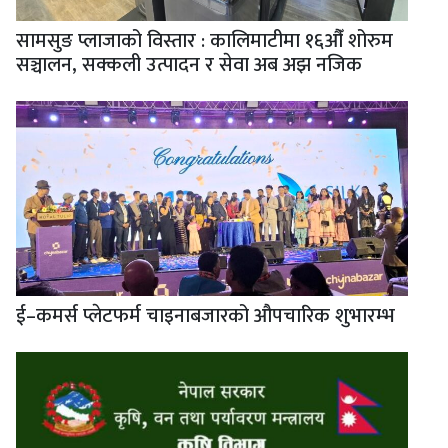
सामसुङ प्लाजाको विस्तार : कालिमाटीमा १६औँ शोरुम
सञ्चालन, सक्कली उत्पादन र सेवा अब अझ नजिक
ई–कमर्स प्लेटफर्म चाइनाबजारको औपचारिक शुभारम्भ