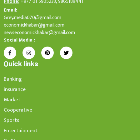
Phone:
+977 01 5905238, 9865189441
Email:
Grey.media070@gmail.com
economickhabar@gmail.com
newseconomickhabar@gmail.com
Social Media :
Quick links
Banking
insurance
Market
Cooperative
Sports
Entertainment