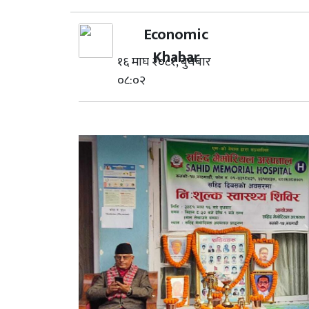
Economic
Khabar
१६ माघ २०८१, बुधबार
०८:०२