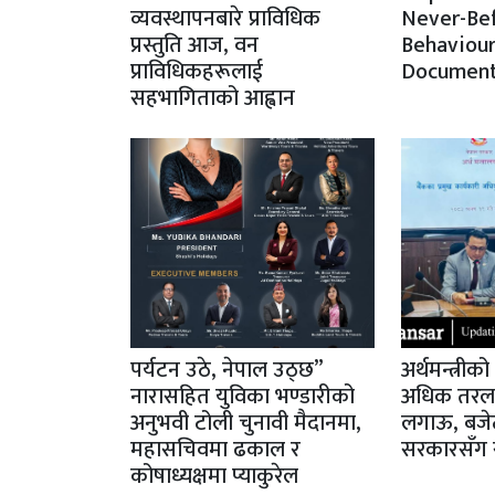
व्यवस्थापनबारे प्राविधिक
Never-Be
प्रस्तुति आज, वन
Behaviour
प्राविधिकहरूलाई
Document
सहभागिताको आह्वान
पर्यटन उठे, नेपाल उठ्छ”
अर्थमन्त्रीक
नारासहित युविका भण्डारीको
अधिक तरलता 
अनुभवी टोली चुनावी मैदानमा,
लगाऊ, बजेट
महासचिवमा ढकाल र
सरकारसँग स
कोषाध्यक्षमा प्याकुरेल