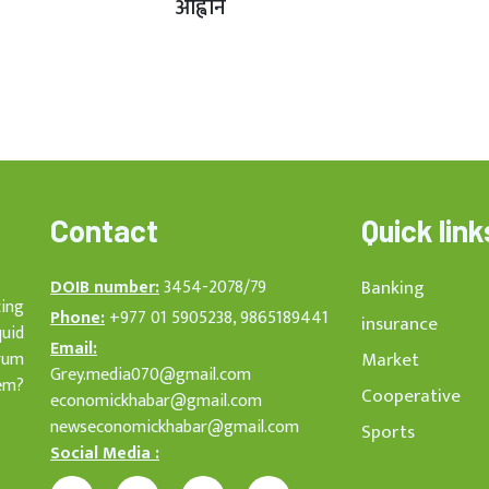
आह्वान
Contact
Quick link
DOIB number:
3454-2078/79
Banking
cing
Phone:
+977 01 5905238, 9865189441
insurance
quid
Email:
rum
Market
Grey.media070@gmail.com
em?
Cooperative
economickhabar@gmail.com
newseconomickhabar@gmail.com
Sports
Social Media :