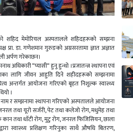
ो शहिद मेमोरियल अस्पतालले शहिदहरूको सम्झना
 प्रा. डा. गणेशमान गुरुङको अग्रसरतामा ज्ञात अज्ञात
ाञ्जली अर्पण गरेकाछन।
ोमनाथ अधिकारी “प्यासी“ हुनु हुन्थो ।प्रजातन्त्र स्थापना एवं
्त्रताका लागि जीवन आहुति दिने शहीदहरूको सम्झनामा
ित्व अन्तर्गत आयोजना गरिएको बृहत निशुल्क स्वास्थ्य
थियो ।
ूको नाम र सम्झनामा स्थापना गरिएको अस्पतालले आयोजना
जनरल तथा यूरो सर्जरी, पेट तथा कलेजो रोग, मधुमेह तथा
 नाक कान तथा धाॅटी रोग, मुटु रोग, जनरल फिजिसियन, छाला
ारा स्वास्थ्य प्रशिक्षण गरिनुका साथै औषधि बितरण,