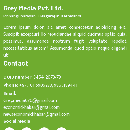
Grey Media Pvt. Ltd.
Ichhangunarayan-1, Nagarajun, Kathmandu
Lorem ipsum dolor, sit amet consectetur adipisicing elit.
Suscipit excepturi illo repudiandae aliquid ducimus optio quia,
possimus, assumenda nostrum fugit voluptate repellat
necessitatibus autem? Assumenda quod optio neque eligendi
ut!
Contact
DOIB number:
3454-2078/79
Phone:
+977 01 5905238, 9865189441
Email:
Grey.media070@gmail.com
economickhabar@gmail.com
newseconomickhabar@gmail.com
Social Media :