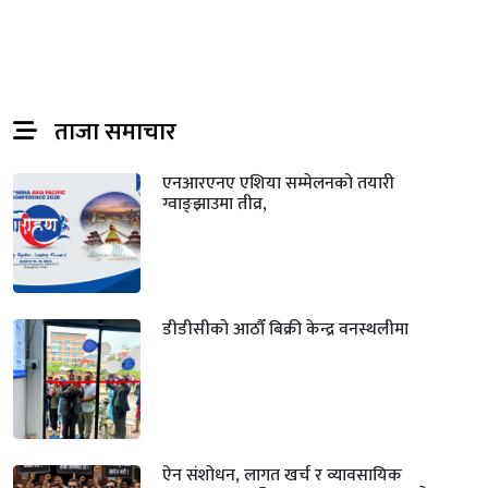
ताजा समाचार
एनआरएनए एशिया सम्मेलनको तयारी
ग्वाङ्झाउमा तीव्र,
डीडीसीको आठौँ बिक्री केन्द्र वनस्थलीमा
ऐन संशोधन, लागत खर्च र व्यावसायिक