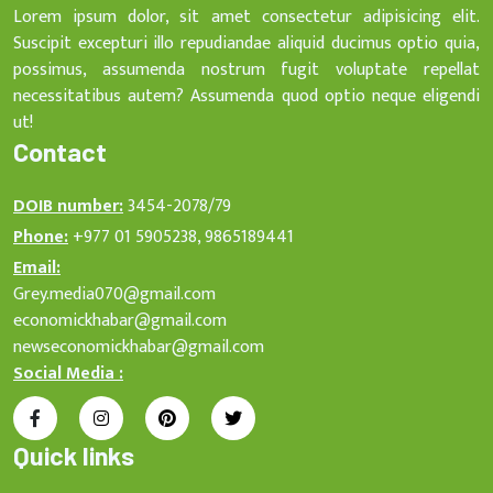
Lorem ipsum dolor, sit amet consectetur adipisicing elit.
Suscipit excepturi illo repudiandae aliquid ducimus optio quia,
possimus, assumenda nostrum fugit voluptate repellat
necessitatibus autem? Assumenda quod optio neque eligendi
ut!
Contact
DOIB number:
3454-2078/79
Phone:
+977 01 5905238, 9865189441
Email:
Grey.media070@gmail.com
economickhabar@gmail.com
newseconomickhabar@gmail.com
Social Media :
Quick links