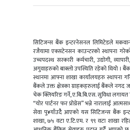
सिटिजन्स बैंक इन्टरनेसनल लिमिटेडले मकवान
रजैयामा एक्सटेनसन काउन्टरको स्थापना गरे
उच्चपदस्थ सरकारी कर्मचारी, उद्योगी, व्यापा
अगुवाहरुको बाक्लो उपस्थिति रहेको थियो । बैं
स्थानमा आफ्ना शाखा कार्यालयहरु स्थापना 
बैंकले उक्त क्षेत्रका ग्राहकहरुलाई बैंकले नगद जम्म
चेक क्लियरिङ गर्ने, ए.बि.बि.एस. सुविधा लगायत व
“योर पार्टनर फर प्रोग्रेस” भन्ने नारालाई आत्
सेवा पु¥याँउदैै आएको यस सिटिजन्स बैंक इन
शाखा, ७५ वटा ए.टि.एम. र ९९ वटा शाखा रहित
आधुनिक बैंकिङ्ग सेवाहरु प्रदान गर्दै आएक