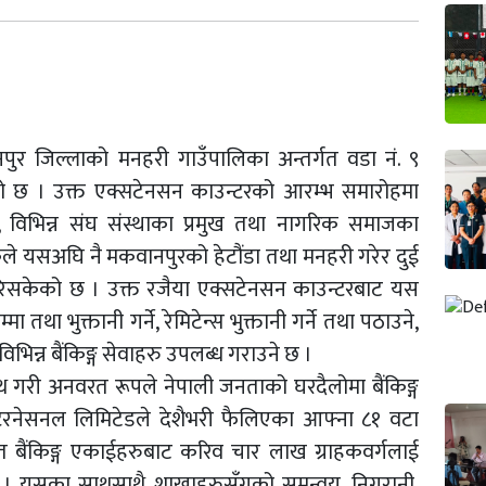
पुर जिल्लाको मनहरी गाउँपालिका अन्तर्गत वडा नं. ९
को छ । उक्त एक्सटेनसन काउन्टरको आरम्भ समारोहमा
री, विभिन्न संघ संस्थाका प्रमुख तथा नागरिक समाजका
कले यसअघि नै मकवानपुरको हेटौंडा तथा मनहरी गरेर दुई
गरिसकेको छ । उक्त रजैया एक्सटेनसन काउन्टरबाट यस
ा तथा भुक्तानी गर्ने, रेमिटेन्स भुक्तानी गर्ने तथा पठाउने,
िभिन्न बैंकिङ्ग सेवाहरु उपलब्ध गराउने छ ।
मसाथ गरी अनवरत रूपले नेपाली जनताको घरदैलोमा बैंकिङ्ग
्टरनेसनल लिमिटेडले देशैभरी फैलिएका आफ्ना ८१ वटा
 बैंकिङ्ग एकाईहरुबाट करिव चार लाख ग्राहकवर्गलाई
ो छ । यसका साथसाथै शाखाहरुसँगको समन्वय, निगरानी,