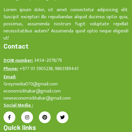
Lorem ipsum dolor, sit amet consectetur adipisicing elit.
Suscipit excepturi illo repudiandae aliquid ducimus optio quia,
possimus, assumenda nostrum fugit voluptate repellat
necessitatibus autem? Assumenda quod optio neque eligendi
ut!
Contact
DOIB number:
3454-2078/79
Phone:
+977 01 5905238, 9865189441
Email:
Grey.media070@gmail.com
economickhabar@gmail.com
newseconomickhabar@gmail.com
Social Media :
Quick links