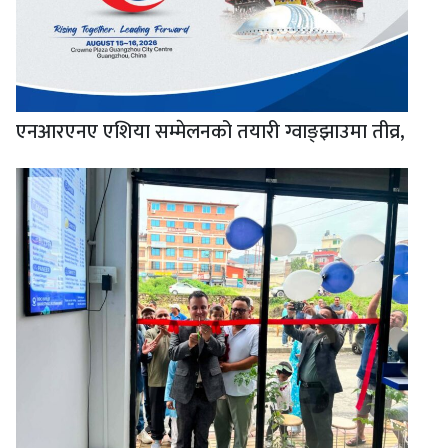
एनआरएनए एशिया सम्मेलनको तयारी ग्वाङ्झाउमा तीव्र,