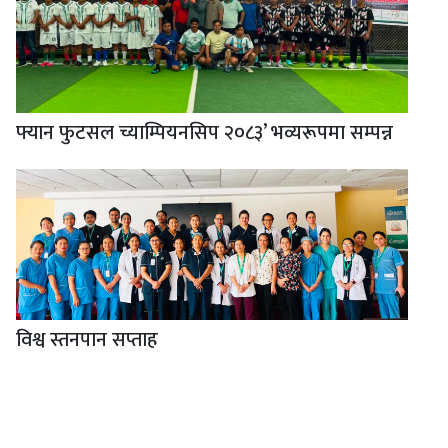
फ्यान फुटसल च्याम्पियनसिप २०८३’ भव्यरूपमा सम्पन्न
विश्व स्तनपान सप्ताह