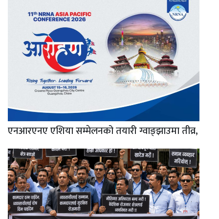
एनआरएनए एशिया सम्मेलनको तयारी ग्वाङ्झाउमा तीव्र,