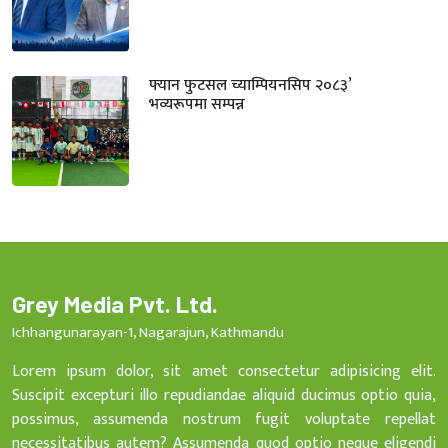
फ्यान फुटसल च्याम्पियनसिप २०८३’
भव्यरूपमा सम्पन्न
Grey Media Pvt. Ltd.
Ichhangunarayan-1, Nagarajun, Kathmandu
Lorem ipsum dolor, sit amet consectetur adipisicing elit.
Suscipit excepturi illo repudiandae aliquid ducimus optio quia,
possimus, assumenda nostrum fugit voluptate repellat
necessitatibus autem? Assumenda quod optio neque eligendi