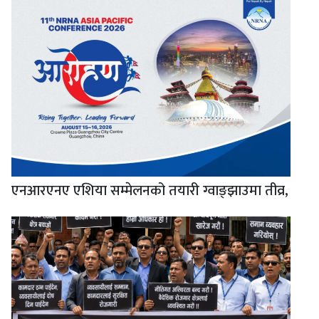
एनआरएनए एशिया सम्मेलनको तयारी ग्वाङ्झाउमा तीव्र,