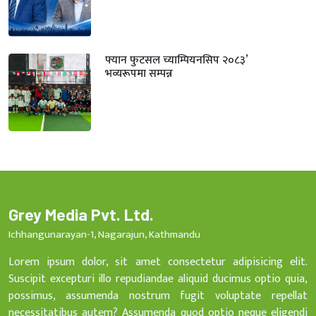
फ्यान फुटसल च्याम्पियनसिप २०८३’
भव्यरूपमा सम्पन्न
Grey Media Pvt. Ltd.
Ichhangunarayan-1, Nagarajun, Kathmandu
Lorem ipsum dolor, sit amet consectetur adipisicing elit.
Suscipit excepturi illo repudiandae aliquid ducimus optio quia,
possimus, assumenda nostrum fugit voluptate repellat
necessitatibus autem? Assumenda quod optio neque eligendi