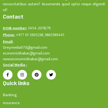
necessitatibus autem? Assumenda quod optio neque eligendi
ut!
Contact
DOIB number:
3454-2078/79
Phone:
+977 01 5905238, 9865189441
Email:
Grey.media070@gmail.com
economickhabar@gmail.com
newseconomickhabar@gmail.com
Social Media :
Quick links
Banking
insurance