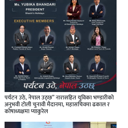
पर्यटन उठे, नेपाल उठ्छ” नारासहित युविका भण्डारीको
अनुभवी टोली चुनावी मैदानमा, महासचिवमा ढकाल र
कोषाध्यक्षमा प्याकुरेल