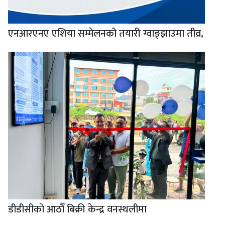
एनआरएनए एशिया सम्मेलनको तयारी ग्वाङ्झाउमा तीव्र,
डीडीसीको आठौँ बिक्री केन्द्र वनस्थलीमा