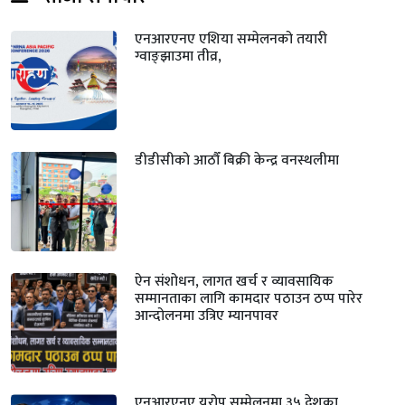
एनआरएनए एशिया सम्मेलनको तयारी
ग्वाङ्झाउमा तीव्र,
डीडीसीको आठौँ बिक्री केन्द्र वनस्थलीमा
ऐन संशोधन, लागत खर्च र व्यावसायिक
सम्मानताका लागि कामदार पठाउन ठप्प पारेर
आन्दोलनमा उत्रिए म्यानपावर
एनआरएनए यूरोप सम्मेलनमा ३५ देशका