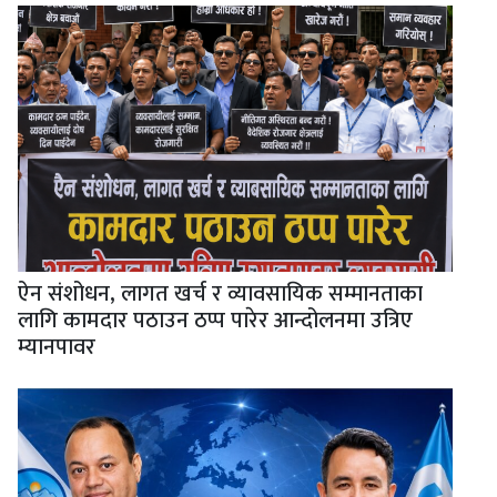
ऐन संशोधन, लागत खर्च र व्यावसायिक सम्मानताका
लागि कामदार पठाउन ठप्प पारेर आन्दोलनमा उत्रिए
म्यानपावर