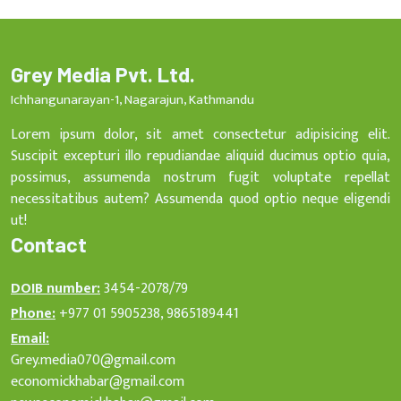
Grey Media Pvt. Ltd.
Ichhangunarayan-1, Nagarajun, Kathmandu
Lorem ipsum dolor, sit amet consectetur adipisicing elit.
Suscipit excepturi illo repudiandae aliquid ducimus optio quia,
possimus, assumenda nostrum fugit voluptate repellat
necessitatibus autem? Assumenda quod optio neque eligendi
ut!
Contact
DOIB number:
3454-2078/79
Phone:
+977 01 5905238, 9865189441
Email:
Grey.media070@gmail.com
economickhabar@gmail.com