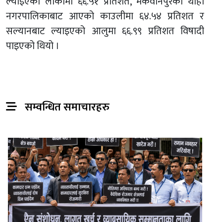
ल्याइएको लौकामा ६६.५१ प्रतिशत, मकवानपुरको थाहा
नगरपालिकाबाट आएको काउलीमा ६४.५४ प्रतिशत र
सल्यानबाट ल्याइएको आलुमा ६६.९९ प्रतिशत विषादी
पाइएको थियो ।
सम्वन्धित समाचारहरु