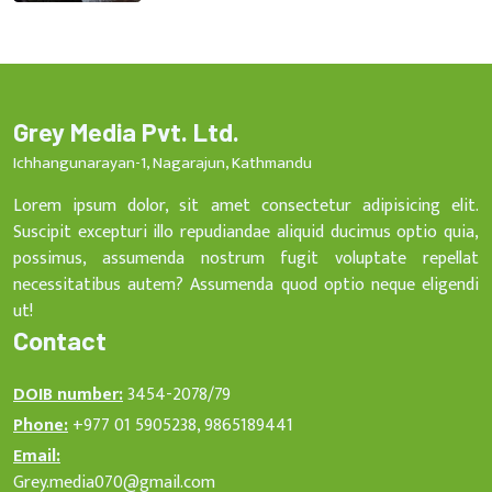
Grey Media Pvt. Ltd.
Ichhangunarayan-1, Nagarajun, Kathmandu
Lorem ipsum dolor, sit amet consectetur adipisicing elit.
Suscipit excepturi illo repudiandae aliquid ducimus optio quia,
possimus, assumenda nostrum fugit voluptate repellat
necessitatibus autem? Assumenda quod optio neque eligendi
ut!
Contact
DOIB number:
3454-2078/79
Phone:
+977 01 5905238, 9865189441
Email:
Grey.media070@gmail.com