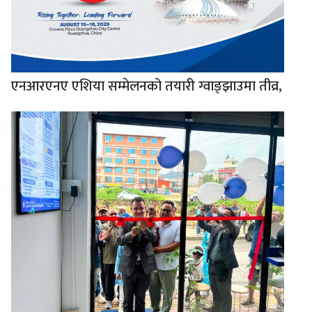
एनआरएनए एशिया सम्मेलनको तयारी ग्वाङ्झाउमा तीव्र,