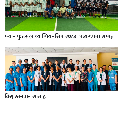
फ्यान फुटसल च्याम्पियनसिप २०८३’ भव्यरूपमा सम्पन्न
विश्व स्तनपान सप्ताह