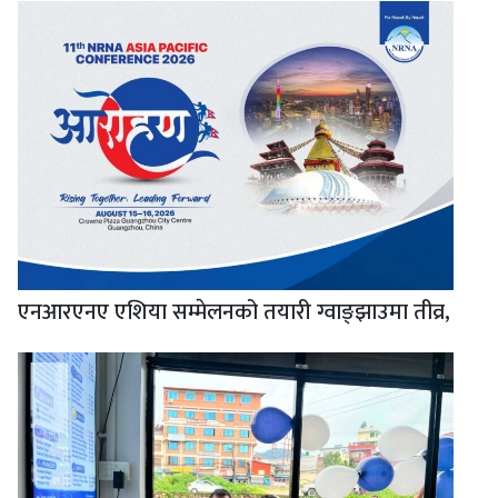
एनआरएनए एशिया सम्मेलनको तयारी ग्वाङ्झाउमा तीव्र,