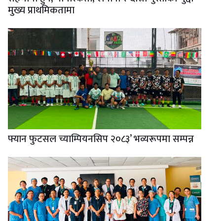
मुख्य प्राथमिकतामा
फ्यान फुटसल च्याम्पियनसिप २०८३’ भव्यरूपमा सम्पन्न