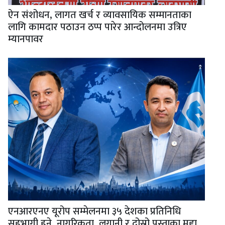
ऐन संशोधन, लागत खर्च र व्यावसायिक सम्मानताका
लागि कामदार पठाउन ठप्प पारेर आन्दोलनमा उत्रिए
म्यानपावर
एनआरएनए यूरोप सम्मेलनमा ३५ देशका प्रतिनिधि
सहभागी हुने, नागरिकता, लगानी र दोस्रो पुस्ताका मुद्दा