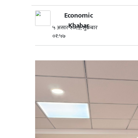
Economic
Khabar
५ असार २०८३, शुक्रबार
०१:५७