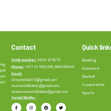
Contact
Quick link
DOIB number:
3454-2078/79
Banking
cing
Phone:
+977 01 5905238, 9865189441
insurance
quid
Email:
rum
Market
Grey.media070@gmail.com
em?
Cooperative
economickhabar@gmail.com
newseconomickhabar@gmail.com
Sports
Social Media :