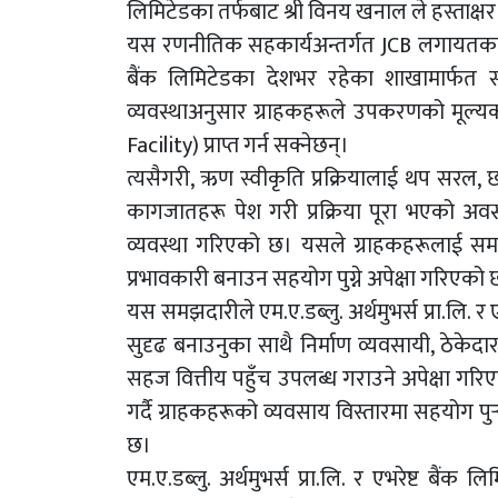
लिमिटेडका तर्फबाट श्री विनय खनाल ले हस्ताक्षर
यस रणनीतिक सहकार्यअन्तर्गत JCB लगायतका नि
बैंक लिमिटेडका देशभर रहेका शाखामार्फत सह
व्यवस्थाअनुसार ग्राहकहरूले उपकरणको मूल्य
Facility) प्राप्त गर्न सक्नेछन्।
त्यसैगरी, ऋण स्वीकृति प्रक्रियालाई थप सरल, छर
कागजातहरू पेश गरी प्रक्रिया पूरा भएको अवस्
व्यवस्था गरिएको छ। यसले ग्राहकहरूलाई समय
प्रभावकारी बनाउन सहयोग पुग्ने अपेक्षा गरिएको 
यस समझदारीले एम.ए.डब्लु. अर्थमुभर्स प्रा.लि.
सुदृढ बनाउनुका साथै निर्माण व्यवसायी, ठे
सहज वित्तीय पहुँच उपलब्ध गराउने अपेक्षा गरि
गर्दै ग्राहकहरूको व्यवसाय विस्तारमा सहयोग पुर
छ।
एम.ए.डब्लु. अर्थमुभर्स प्रा.लि. र एभरेष्ट बैंक 