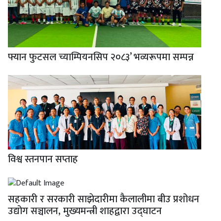
फ्यान फुटसल च्याम्पियनसिप २०८३’ भव्यरूपमा सम्पन्न
विश्व स्तनपान सप्ताह
सहकारी र सरकारी साझेदारीमा कैलालीमा बीउ प्रशोधन
उद्योग सञ्चालन, मुख्यमन्त्री शाहद्वारा उद्घाटन