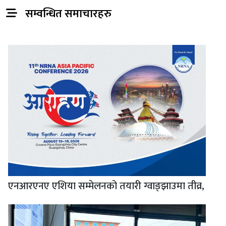
सम्वन्धित समाचारहरु
एनआरएनए एशिया सम्मेलनको तयारी ग्वाङ्झाउमा तीव्र,