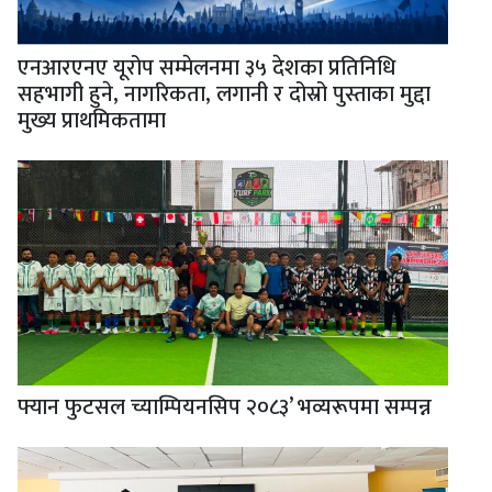
एनआरएनए यूरोप सम्मेलनमा ३५ देशका प्रतिनिधि
सहभागी हुने, नागरिकता, लगानी र दोस्रो पुस्ताका मुद्दा
मुख्य प्राथमिकतामा
फ्यान फुटसल च्याम्पियनसिप २०८३’ भव्यरूपमा सम्पन्न