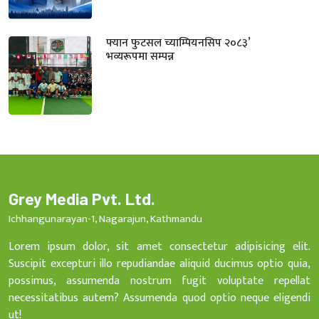
फ्यान फुटसल च्याम्पियनसिप २०८३’
भव्यरूपमा सम्पन्न
Grey Media Pvt. Ltd.
Ichhangunarayan-1, Nagarajun, Kathmandu
Lorem ipsum dolor, sit amet consectetur adipisicing elit.
Suscipit excepturi illo repudiandae aliquid ducimus optio quia,
possimus, assumenda nostrum fugit voluptate repellat
necessitatibus autem? Assumenda quod optio neque eligendi
ut!