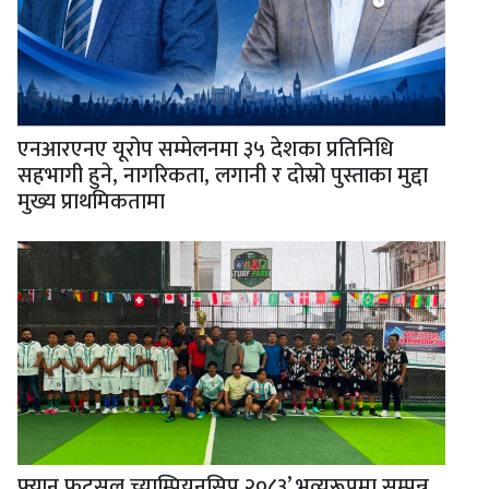
एनआरएनए यूरोप सम्मेलनमा ३५ देशका प्रतिनिधि
सहभागी हुने, नागरिकता, लगानी र दोस्रो पुस्ताका मुद्दा
मुख्य प्राथमिकतामा
फ्यान फुटसल च्याम्पियनसिप २०८३’ भव्यरूपमा सम्पन्न