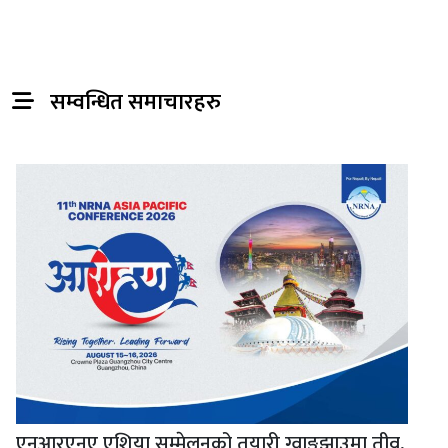
सम्वन्धित समाचारहरु
एनआरएनए एशिया सम्मेलनको तयारी ग्वाङ्झाउमा तीव्र,