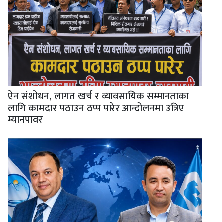
ऐन संशोधन, लागत खर्च र व्यावसायिक सम्मानताका
लागि कामदार पठाउन ठप्प पारेर आन्दोलनमा उत्रिए
म्यानपावर