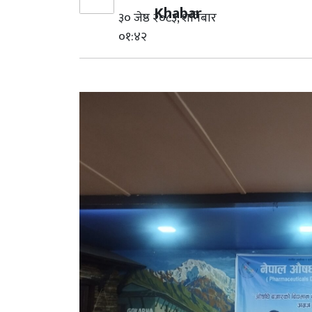
Khabar
३० जेष्ठ २०८३, शनिबार
०१:४२