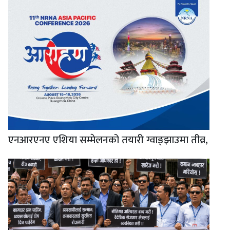
एनआरएनए एशिया सम्मेलनको तयारी ग्वाङ्झाउमा तीव्र,