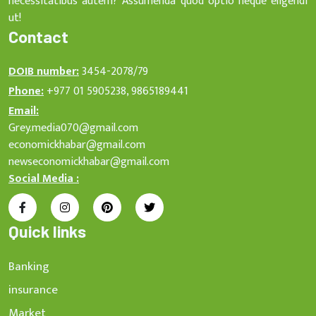
necessitatibus autem? Assumenda quod optio neque eligendi
ut!
Contact
DOIB number:
3454-2078/79
Phone:
+977 01 5905238, 9865189441
Email:
Grey.media070@gmail.com
economickhabar@gmail.com
newseconomickhabar@gmail.com
Social Media :
Quick links
Banking
insurance
Market