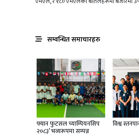
एमएल, र १८० एमएलका बोतलहरूमा बजारमा उपल
सम्वन्धित समाचारहरु
फ्यान फुटसल च्याम्पियनसिप
विश्व स्तनप
२०८३’ भव्यरूपमा सम्पन्न