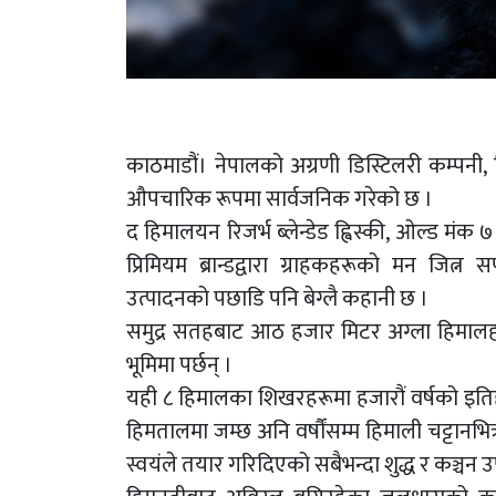
काठमाडौं। नेपालको अग्रणी डिस्टिलरी कम्पनी, प
औपचारिक रूपमा सार्वजनिक गरेको छ ।
द हिमालयन रिजर्भ ब्लेन्डेड ह्विस्की, ओल्ड मंक ७
प्रिमियम ब्रान्डद्वारा ग्राहकहरूको मन जित्
उत्पादनको पछाडि पनि बेग्लै कहानी छ ।
समुद्र सतहबाट आठ हजार मिटर अग्ला हिमालहरू
भूमिमा पर्छन् ।
यही ८ हिमालका शिखरहरूमा हजारौं वर्षको इतिह
हिमतालमा जम्छ अनि वर्षौंसम्म हिमाली चट्टानभि
स्वयंले तयार गरिदिएको सबैभन्दा शुद्ध र कञ्चन 