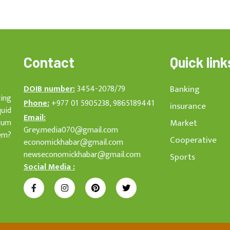
Contact
Quick link
DOIB number:
3454-2078/79
Banking
cing
Phone:
+977 01 5905238, 9865189441
insurance
quid
Email:
rum
Market
Grey.media070@gmail.com
em?
Cooperative
economickhabar@gmail.com
newseconomickhabar@gmail.com
Sports
Social Media :