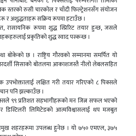
चन पानीबाट बनेको ८ पिक्सलाई परम्परागत तामाको
िक स्तरको रुसी चारकोल र चाँदी फिल्ट्रेशनसँग संयोजन
ू र अशुद्धताहरू सक्रिय रूपमा हटाउँछ ।
, रासायनिक रूपमा शुद्ध स्प्रिरिट तयार हुन्छ, जसले
्राहकहरुलाई प्रकृतिको शुद्ध स्वाद पस्कन्छ ।
कथा बोकेको छ । राष्ट्रिय गौरवको सम्मानमा समर्पित यो
 पारदर्शी सिसाको बोतलमा आकाशजस्तै नीलो लेबलसहित
निक उपभोक्तालाई लक्षित गरी तयार गरिएको ८ पिक्सले
िचान पनि झल्काउँछ ।
पिक्सले ९९ प्रतिशत सहभागीहरूको मन जित्न सफल भएको
यर डिस्टिलरी लिमिटेडको आत्मविश्वासलाई थप मजबुत
प्रमुख शहरहरूमा उपलब्ध हुनेछ । यो ७५० एमएल, ३७५