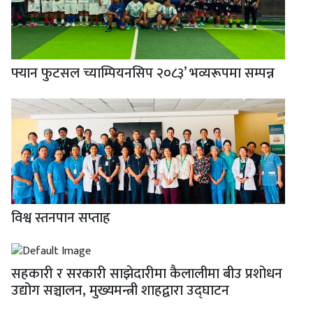
फ्यान फुटसल च्याम्पियनसिप २०८३’ भव्यरूपमा सम्पन्न
विश्व स्तनपान सप्ताह
सहकारी र सरकारी साझेदारीमा कैलालीमा बीउ प्रशोधन
उद्योग सञ्चालन, मुख्यमन्त्री शाहद्वारा उद्घाटन