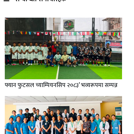
फ्यान फुटसल च्याम्पियनसिप २०८३’ भव्यरूपमा सम्पन्न