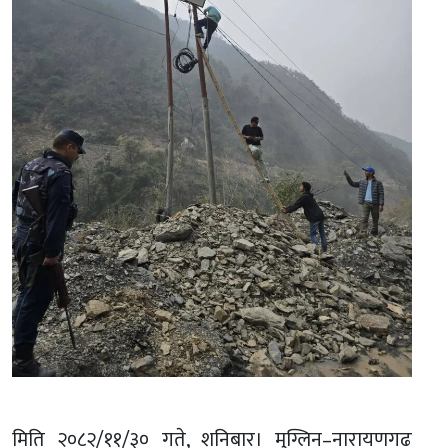
मिति २०८२/११/३० गते, शनिबार। मुग्लिन–नारायणगढ