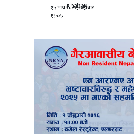
Khabar
१५ माघ २०८२, बिहीबार
१९:०५