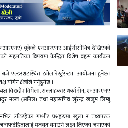
(एनआरएनए) यूकेले एनआरएनए आईसीसीभित्र देखिएको
 भएको सहमतिका विषयमा केन्द्रित विशेष बहस कार्यक्रम
 बजे एल्डरशटस्थित ठमेल रेस्टुरेन्टमा आयोजना हुनेछ।
ोगेन क्षेत्रीले गर्नुहुनेछ ।
्ष विश्वदीप तिगेला, सल्लाहकार थर्का सेन, एनआरएनए
 बहादुर मल्ल (अनिल) तथा महासचिव जुरेन्द्र खजुम लिम्बु
ित्र उठिरहेका गम्भीर प्रश्नहरुमा खुला र तथ्यपरक
थागत जवाफदेहितालाई मजबुत बनाउने लक्ष्य लिएको जनाएको