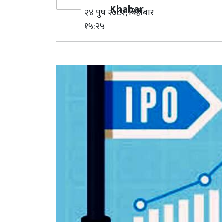
Khabar
२४ पुष २०८२, बिहीबार
१५:२५