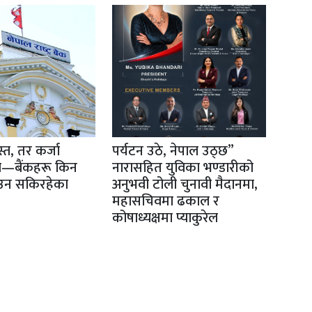
्त, तर कर्जा
पर्यटन उठे, नेपाल उठ्छ”
स्त—बैंकहरू किन
नारासहित युविका भण्डारीको
उन सकिरहेका
अनुभवी टोली चुनावी मैदानमा,
महासचिवमा ढकाल र
कोषाध्यक्षमा प्याकुरेल