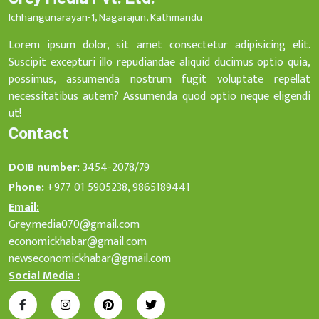
Ichhangunarayan-1, Nagarajun, Kathmandu
Lorem ipsum dolor, sit amet consectetur adipisicing elit.
Suscipit excepturi illo repudiandae aliquid ducimus optio quia,
possimus, assumenda nostrum fugit voluptate repellat
necessitatibus autem? Assumenda quod optio neque eligendi
ut!
Contact
DOIB number:
3454-2078/79
Phone:
+977 01 5905238, 9865189441
Email:
Grey.media070@gmail.com
economickhabar@gmail.com
newseconomickhabar@gmail.com
Social Media :