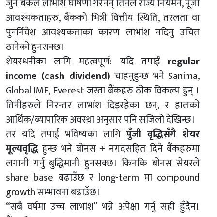
जुन बैंकले लाभांश घोषणा गरेनन् तिनले राज्य नियमन, पूँजी
आवश्यकताहरु, बैंकको भित्री वित्तीय स्थिति, तरलता वा
पुनर्निवेश आवश्यकताका कारण लाभांश नदिनु उचित
ठानेको हुनसक्छ।
शेयरधनीका लागि महत्वपूर्ण: यदि तपाईं
regular
income (cash dividend)
चाहनुहुन्छ भने Sanima,
Global IME, Everest जस्ता बैंकहरु ठीक विकल्प हुन् ।
तिनीहरुले निरन्तर लाभांश दिइरहेका छन्, र हालको
आर्थिक/ब्यापारिक अवस्था अनुसार पनि सजिलो देखिन्छ।
तर यदि तपाईं भविष्यका लागि
पुँजी वृद्धिसँगै शेयर
मूल्यवृद्धि
हुन्छ भने बोनस + नगदसहित दिने बैंकहरुमा
लगानी गर्नु बुद्धिमानी हुनसक्छ। किनकि बोनस सेयरले
share base बढाउँछ र long-term मा compound
growth सम्भावना बढाउँछ।
“सबै वर्षमा उच्च लाभांश” भन्ने अपेक्षा गर्नु सही हुँदैन।