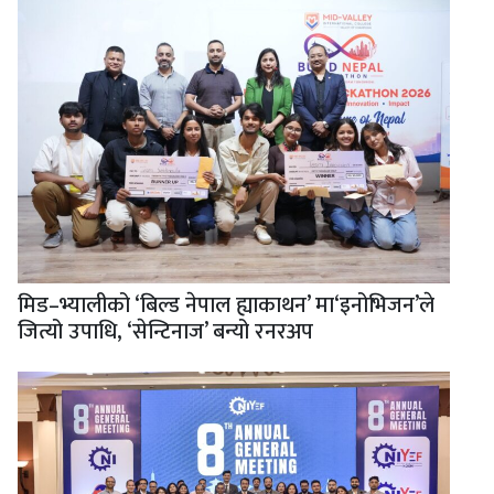
मिड–भ्यालीको ‘बिल्ड नेपाल ह्याकाथन’ मा‘इनोभिजन’ले
जित्यो उपाधि, ‘सेन्टिनाज’ बन्यो रनरअप