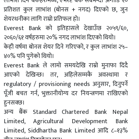
लाभांश दिने बैंकहरुमध्ये, एभरेष्ट बैंक सबैभन्दा अगाडि २०
प्रतिशत कुल लाभांश (बोनस + नगद) दिएको छ, जुन
शेयरधनीका लागि राम्रो प्रतिफल हो।
Everest Bank को इतिहासले देखाउँछ २०५९/६०,
२०६०/६१ वर्षहरुमा २०% नगद लाभांश दिएको थियो।
केही वर्षमा बोनस शेयर दिने गरिएको, र कुल लाभांश २५–
४०% पनि पुगेको थियो।
Everest Bank ले लामो समयदेखि राम्रो मुनाफा दिंदै
आएको देखिन्छ। तर, अहिलेसम्मकै अवस्थामा र
regulatory / provisioning needs अनुसार, दिनुपर्ने
पूँजी बचत गर्न, भुक्तानीयोग्य दर नियन्त्रणमा राखिएको
हुनसक्छ।
अन्य बैंक Standard Chartered Bank Nepal
Limited, Agricultural Development Bank
Limited, Siddhartha Bank Limited आदि ८–१३%