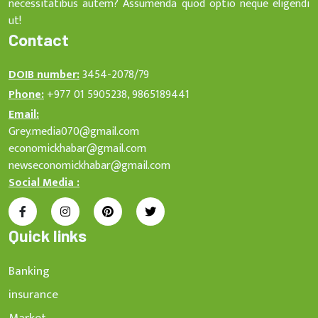
necessitatibus autem? Assumenda quod optio neque eligendi
ut!
Contact
DOIB number:
3454-2078/79
Phone:
+977 01 5905238, 9865189441
Email:
Grey.media070@gmail.com
economickhabar@gmail.com
newseconomickhabar@gmail.com
Social Media :
Quick links
Banking
insurance