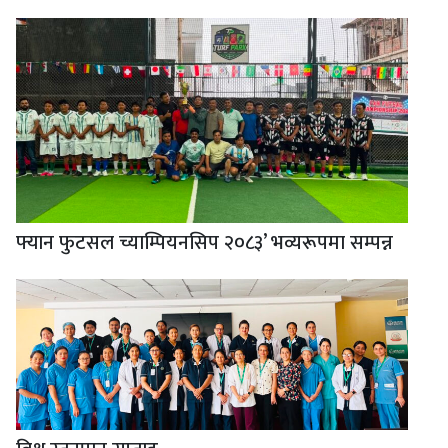
फ्यान फुटसल च्याम्पियनसिप २०८३’ भव्यरूपमा सम्पन्न