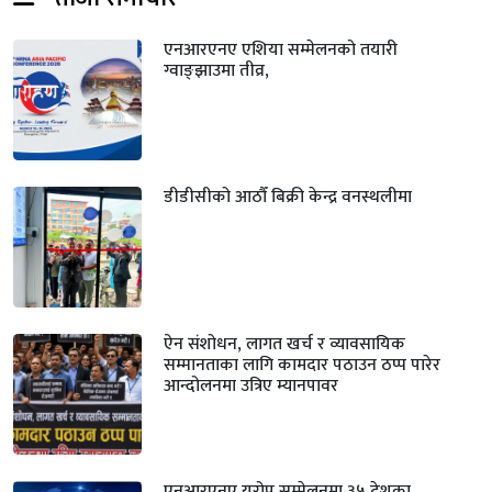
एनआरएनए एशिया सम्मेलनको तयारी
ग्वाङ्झाउमा तीव्र,
डीडीसीको आठौँ बिक्री केन्द्र वनस्थलीमा
ऐन संशोधन, लागत खर्च र व्यावसायिक
सम्मानताका लागि कामदार पठाउन ठप्प पारेर
आन्दोलनमा उत्रिए म्यानपावर
एनआरएनए यूरोप सम्मेलनमा ३५ देशका