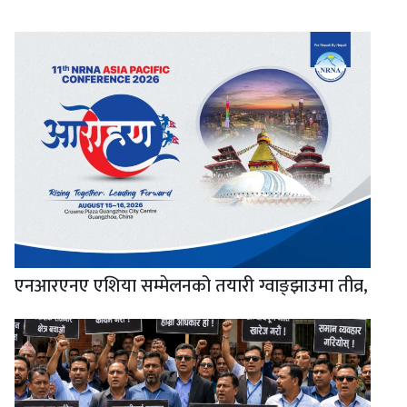
एनआरएनए एशिया सम्मेलनको तयारी ग्वाङ्झाउमा तीव्र,