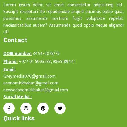
Lorem ipsum dolor, sit amet consectetur adipisicing elit.
Suscipit excepturi illo repudiandae aliquid ducimus optio quia,
possimus, assumenda nostrum fugit voluptate repellat
necessitatibus autem? Assumenda quod optio neque eligendi
ut!
Contact
DOIB number:
3454-2078/79
Phone:
+977 01 5905238, 9865189441
Email:
Grey.media070@gmail.com
economickhabar@gmail.com
newseconomickhabar@gmail.com
Social Media :
Quick links