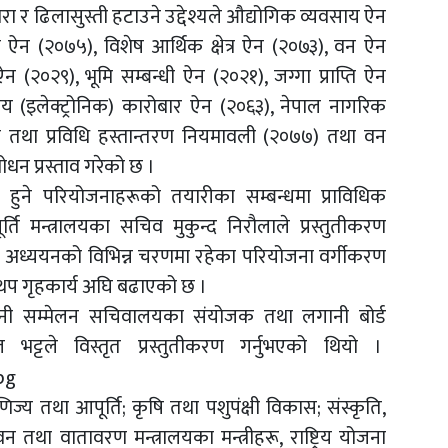
ा र ढिलासुस्ती हटाउने उद्देश्यले औद्योगिक व्यवसाय ऐन
ण ऐन (२०७५), विशेष आर्थिक क्षेत्र ऐन (२०७३), वन ऐन
ण ऐन (२०२९), भूमि सम्बन्धी ऐन (२०२१), जग्गा प्राप्ति ऐन
ीय (इलेक्ट्रोनिक) कारोबार ऐन (२०६३), नेपाल नागरिक
ी तथा प्रविधि हस्तान्तरण नियमावली (२०७७) तथा वन
धन प्रस्ताव गरेको छ ।
तुत हुने परियोजनाहरूको तयारीका सम्बन्धमा प्राविधिक
ि मन्त्रालयका सचिव मुकुन्द निरौलाले प्रस्तुतीकरण
ना अध्ययनको विभिन्न चरणमा रहेका परियोजना वर्गीकरण
 थप गृहकार्य अघि बढाएको छ ।
लगानी सम्मेलन सचिवालयका संयोजक तथा लगानी बोर्ड
भट्टले विस्तृत प्रस्तुतीकरण गर्नुभएको थियो ।
िज्य तथा आपूर्ति; कृषि तथा पशुपंक्षी विकास; संस्कृति,
था वातावरण मन्त्रालयका मन्त्रीहरू, राष्ट्रिय योजना