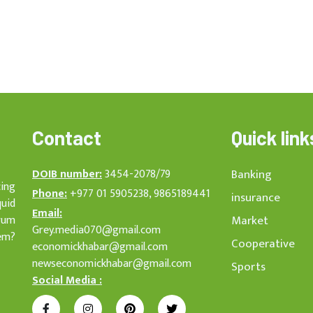
Contact
Quick link
DOIB number:
3454-2078/79
Banking
cing
Phone:
+977 01 5905238, 9865189441
insurance
quid
Email:
rum
Market
Grey.media070@gmail.com
em?
Cooperative
economickhabar@gmail.com
newseconomickhabar@gmail.com
Sports
Social Media :