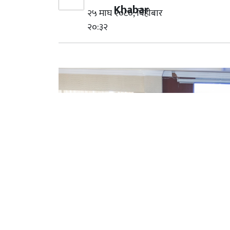
Khabar
२५ माघ २०८०, बिहीबार
२०:३२