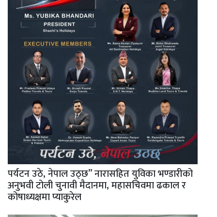
पर्यटन उठे, नेपाल उठ्छ” नारासहित युविका भण्डारीको
अनुभवी टोली चुनावी मैदानमा, महासचिवमा ढकाल र
कोषाध्यक्षमा प्याकुरेल