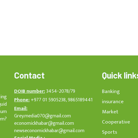
Contact
Quick link
DOIB number:
3454-2078/79
Banking
cing
Phone:
+977 01 5905238, 9865189441
insurance
quid
Email:
rum
Market
Grey.media070@gmail.com
em?
Cooperative
economickhabar@gmail.com
newseconomickhabar@gmail.com
Sports