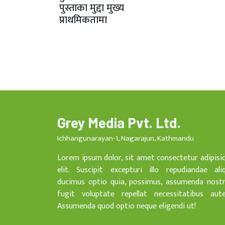
पुस्ताका मुद्दा मुख्य
प्राथमिकतामा
Grey Media Pvt. Ltd.
Ichhangunarayan-1, Nagarajun, Kathmandu
Lorem ipsum dolor, sit amet consectetur adipisi
elit. Suscipit excepturi illo repudiandae ali
ducimus optio quia, possimus, assumenda nost
fugit voluptate repellat necessitatibus aut
Assumenda quod optio neque eligendi ut!