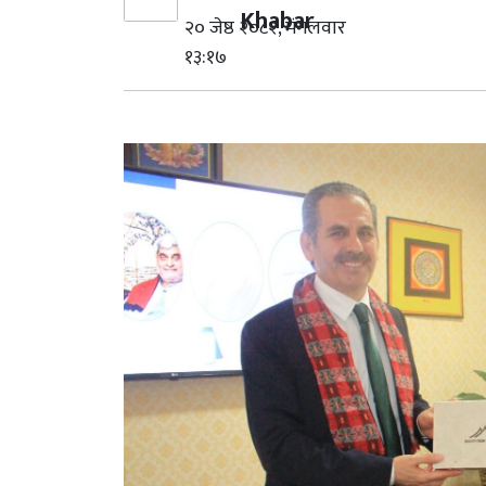
Khabar
२० जेष्ठ २०८२, मंगलवार
१३:१७