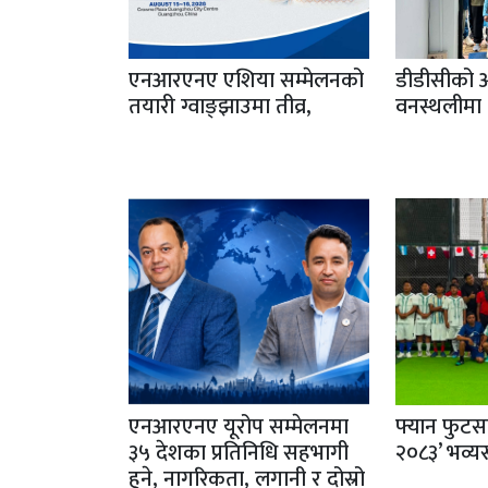
एनआरएनए एशिया सम्मेलनको
डीडीसीको आठौ
तयारी ग्वाङ्झाउमा तीव्र,
वनस्थलीमा
एनआरएनए यूरोप सम्मेलनमा
फ्यान फुटस
३५ देशका प्रतिनिधि सहभागी
२०८३’ भव्यर
हुने, नागरिकता, लगानी र दोस्रो