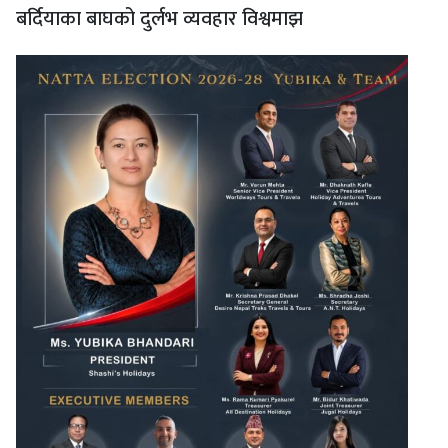
बर्दियाका बाघको दुर्लभ व्यवहार विश्वमाझ