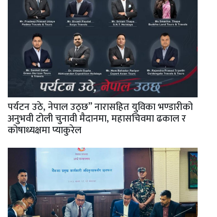
पर्यटन उठे, नेपाल उठ्छ” नारासहित युविका भण्डारीको
अनुभवी टोली चुनावी मैदानमा, महासचिवमा ढकाल र
कोषाध्यक्षमा प्याकुरेल