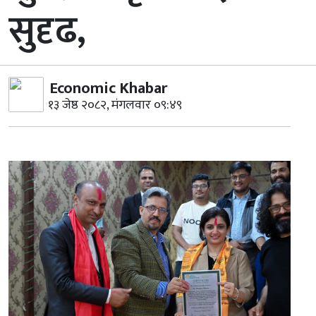
सुदृढ,
Economic Khabar
१३ जेष्ठ २०८२, मंगलवार ०९:४९