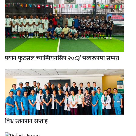
फ्यान फुटसल च्याम्पियनसिप २०८३’ भव्यरूपमा सम्पन्न
विश्व स्तनपान सप्ताह