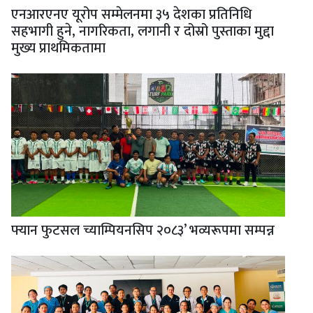
एनआरएनए यूरोप सम्मेलनमा ३५ देशका प्रतिनिधि
सहभागी हुने, नागरिकता, लगानी र दोस्रो पुस्ताका मुद्दा
मुख्य प्राथमिकतामा
फ्यान फुटसल च्याम्पियनसिप २०८३’ भव्यरूपमा सम्पन्न