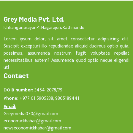
Grey Media Pvt. Ltd.
Ichhangunarayan-1, Nagarajun, Kathmandu
Lorem ipsum dolor, sit amet consectetur adipisicing elit.
Suscipit excepturi illo repudiandae aliquid ducimus optio quia,
possimus, assumenda nostrum fugit voluptate repellat
necessitatibus autem? Assumenda quod optio neque eligendi
ut!
Contact
DOIB number:
3454-2078/79
Phone:
+977 01 5905238, 9865189441
Email:
Grey.media070@gmail.com
economickhabar@gmail.com
newseconomickhabar@gmail.com