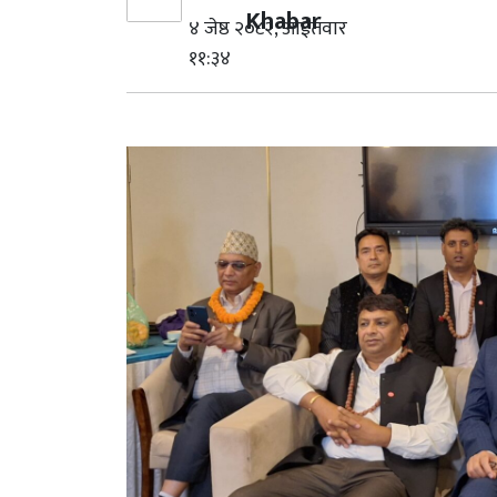
Khabar
४ जेष्ठ २०८२, आईतवार
११:३४