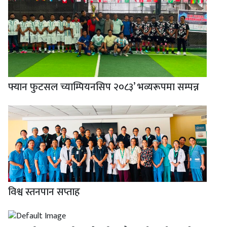
फ्यान फुटसल च्याम्पियनसिप २०८३’ भव्यरूपमा सम्पन्न
विश्व स्तनपान सप्ताह